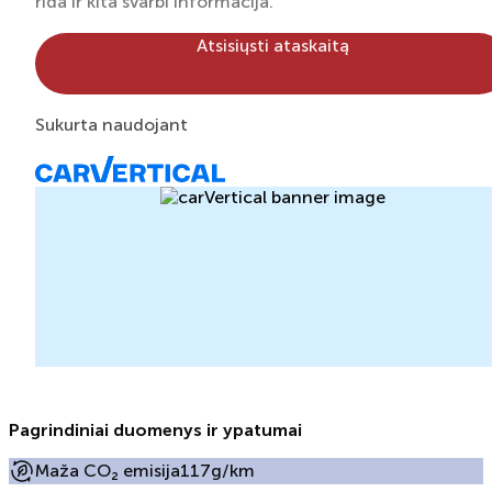
rida ir kita svarbi informacija.
Atsisiųsti ataskaitą
Sukurta naudojant
Pagrindiniai duomenys ir ypatumai
Maža CO₂ emisija
117g/km