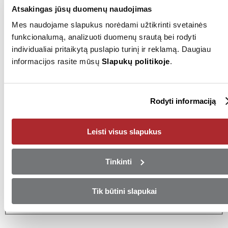
Valstybinis numeris
OG1753
Atsakingas jūsų duomenų naudojimas
Mes naudojame slapukus norėdami užtikrinti svetainės
funkcionalumą, analizuoti duomenų srautą bei rodyti
Pardavėjas
individualiai pritaikytą puslapio turinį ir reklamą. Daugiau
informacijos rasite mūsų
Slapukų politikoje
.
+37052030012
Rodyti numerį
Siųsti el. laišką
Rodyti informaciją
Vilnius
Leisti visus slapukus
Pasinaudokite ypatingu
pasiūlymu!
Tinkinti
Arba įsigykite automobilį mokėdami pilną sumą iš karto!
Tik būtini slapukai