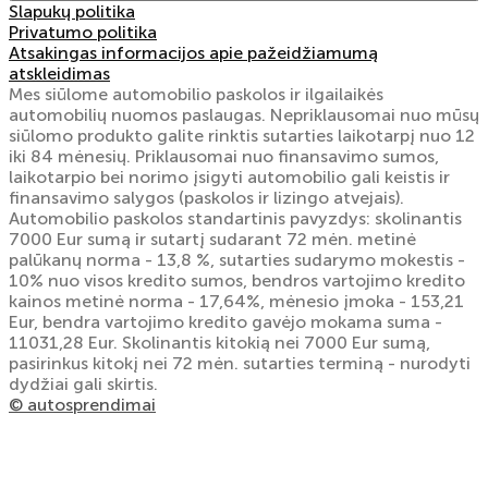
Slapukų politika
Privatumo politika
Atsakingas informacijos apie pažeidžiamumą
atskleidimas
Mes siūlome automobilio paskolos ir ilgailaikės
automobilių nuomos paslaugas. Nepriklausomai nuo mūsų
siūlomo produkto galite rinktis sutarties laikotarpį nuo 12
iki 84 mėnesių. Priklausomai nuo finansavimo sumos,
laikotarpio bei norimo įsigyti automobilio gali keistis ir
finansavimo salygos (paskolos ir lizingo atvejais).
Automobilio paskolos standartinis pavyzdys: skolinantis
7000 Eur sumą ir sutartį sudarant 72 mėn. metinė
palūkanų norma - 13,8 %, sutarties sudarymo mokestis -
10% nuo visos kredito sumos, bendros vartojimo kredito
kainos metinė norma - 17,64%, mėnesio įmoka - 153,21
Eur, bendra vartojimo kredito gavėjo mokama suma -
11031,28 Eur. Skolinantis kitokią nei 7000 Eur sumą,
pasirinkus kitokį nei 72 mėn. sutarties terminą - nurodyti
dydžiai gali skirtis.
© autosprendimai