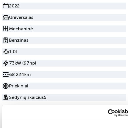
2022
Universalas
Mechaninė
Benzinas
1.0l
73kW (97hp)
68 224km
Priekiniai
Sėdynių skaičius
5
Durų skaičius
5
Mėlyna