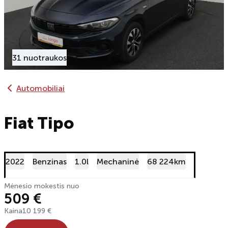
31 nuotraukos
Automobiliai
Fiat Tipo
2022
Benzinas
1.0l
Mechaninė
68 224km
Mėnesio mokestis nuo
509 €
Kaina
10 199 €