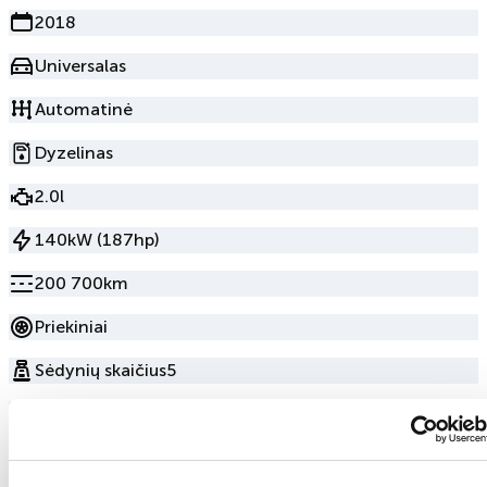
2018
Universalas
Automatinė
Dyzelinas
2.0l
140kW (187hp)
200 700km
Priekiniai
Sėdynių skaičius
5
Durų skaičius
5
Juoda