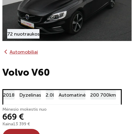
72 nuotraukos
Automobiliai
Volvo V60
2018
Dyzelinas
2.0l
Automatinė
200 700km
Mėnesio mokestis nuo
669 €
Kaina
13 399 €