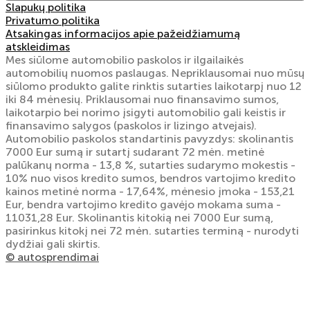
Slapukų politika
Privatumo politika
Atsakingas informacijos apie pažeidžiamumą
atskleidimas
Mes siūlome automobilio paskolos ir ilgailaikės
automobilių nuomos paslaugas. Nepriklausomai nuo mūsų
siūlomo produkto galite rinktis sutarties laikotarpį nuo 12
iki 84 mėnesių. Priklausomai nuo finansavimo sumos,
laikotarpio bei norimo įsigyti automobilio gali keistis ir
finansavimo salygos (paskolos ir lizingo atvejais).
Automobilio paskolos standartinis pavyzdys: skolinantis
7000 Eur sumą ir sutartį sudarant 72 mėn. metinė
palūkanų norma - 13,8 %, sutarties sudarymo mokestis -
10% nuo visos kredito sumos, bendros vartojimo kredito
kainos metinė norma - 17,64%, mėnesio įmoka - 153,21
Eur, bendra vartojimo kredito gavėjo mokama suma -
11031,28 Eur. Skolinantis kitokią nei 7000 Eur sumą,
pasirinkus kitokį nei 72 mėn. sutarties terminą - nurodyti
dydžiai gali skirtis.
© autosprendimai