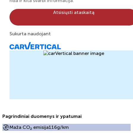
rida ir kita svarbi informacija.
Atsisiųsti ataskaitą
Sukurta naudojant
Pagrindiniai duomenys ir ypatumai
Maža CO₂ emisija
116g/km