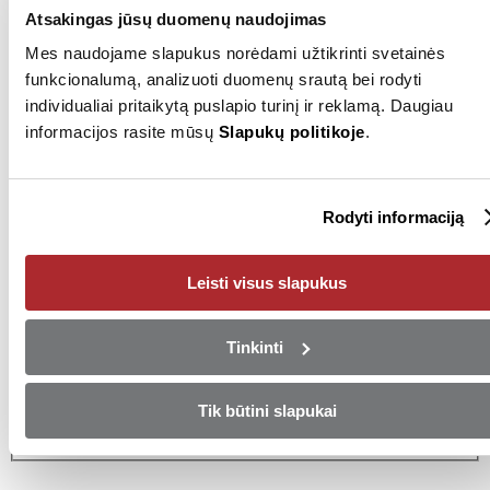
Valstybinis numeris
NNK960
Atsakingas jūsų duomenų naudojimas
Mes naudojame slapukus norėdami užtikrinti svetainės
funkcionalumą, analizuoti duomenų srautą bei rodyti
Pardavėjas
individualiai pritaikytą puslapio turinį ir reklamą. Daugiau
informacijos rasite mūsų
Slapukų politikoje
.
+37052030012
Rodyti numerį
Siųsti el. laišką
Rodyti informaciją
Vilnius
Leisti visus slapukus
Pasinaudokite ypatingu
pasiūlymu!
Tinkinti
Arba įsigykite automobilį mokėdami pilną sumą iš karto!
Tik būtini slapukai