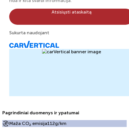
rida ir kita svarbi informacija.
Atsisiųsti ataskaitą
Sukurta naudojant
Pagrindiniai duomenys ir ypatumai
Maža CO₂ emisija
112g/km