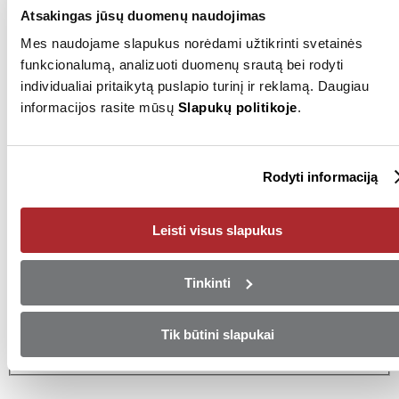
Valstybinis numeris
NNU169
Atsakingas jūsų duomenų naudojimas
Mes naudojame slapukus norėdami užtikrinti svetainės
funkcionalumą, analizuoti duomenų srautą bei rodyti
Pardavėjas
individualiai pritaikytą puslapio turinį ir reklamą. Daugiau
informacijos rasite mūsų
Slapukų politikoje
.
+37052030012
Rodyti numerį
Siųsti el. laišką
Rodyti informaciją
Vilnius
Leisti visus slapukus
Pasinaudokite ypatingu
pasiūlymu!
Tinkinti
Arba įsigykite automobilį mokėdami pilną sumą iš karto!
Tik būtini slapukai