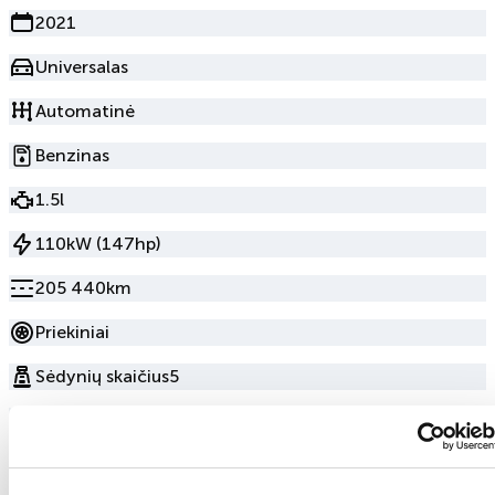
2021
Universalas
Automatinė
Benzinas
1.5l
110kW (147hp)
205 440km
Priekiniai
Sėdynių skaičius
5
Durų skaičius
5
Raudona