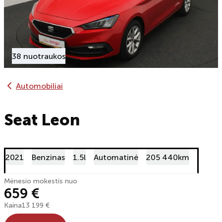
38 nuotraukos
Automobiliai
Seat Leon
2021
Benzinas
1.5l
Automatinė
205 440km
Mėnesio mokestis nuo
659 €
Kaina
13 199 €