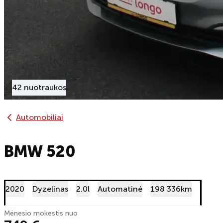
42 nuotraukos
Automobiliai
BMW 520
2020
Dyzelinas
2.0l
Automatinė
198 336km
Mėnesio mokestis nuo