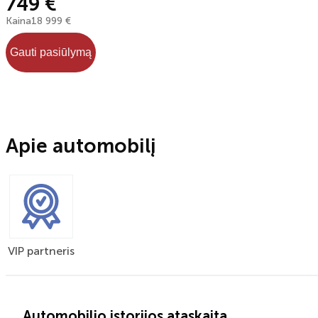
749 €
Kaina
18 999 €
Gauti pasiūlymą
Apie automobilį
VIP partneris
Automobilio istorijos ataskaita