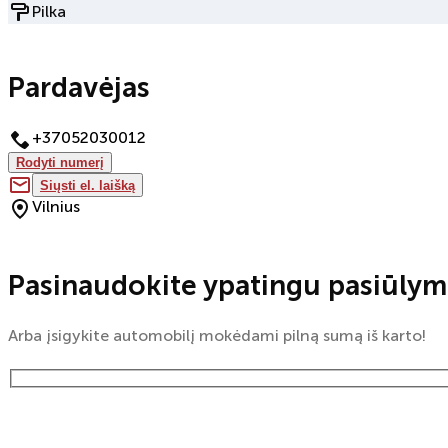
Pilka
Pardavėjas
+37052030012
Rodyti numerį
Siųsti el. laišką
Vilnius
Pasinaudokite ypatingu pasiūlym
Arba įsigykite automobilį mokėdami pilną sumą iš karto!