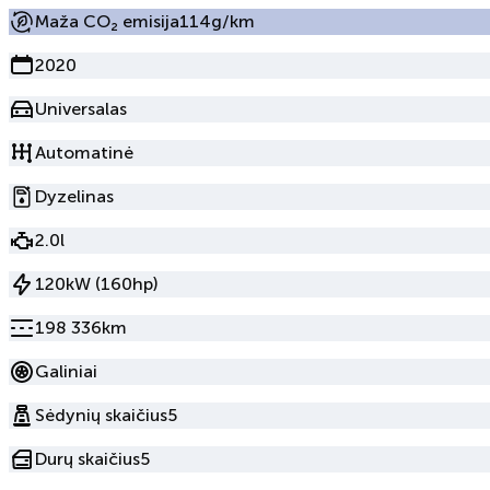
Maža CO₂ emisija
114g/km
2020
Universalas
Automatinė
Dyzelinas
2.0l
120kW (160hp)
198 336km
Galiniai
Sėdynių skaičius
5
Durų skaičius
5