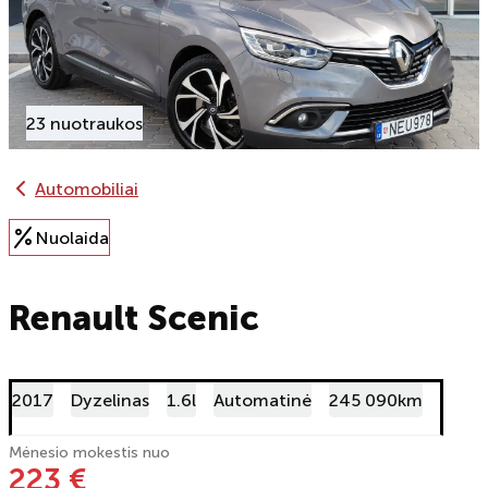
23 nuotraukos
Automobiliai
Nuolaida
Renault Scenic
2017
Dyzelinas
1.6l
Automatinė
245 090km
Mėnesio mokestis nuo
223 €