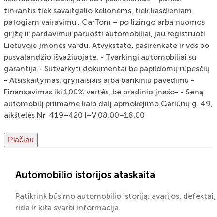
tinkantis tiek savaitgalio kelionėms, tiek kasdieniam
patogiam vairavimui. CarTom – po lizingo arba nuomos
grįžę ir pardavimui paruošti automobiliai, jau registruoti
Lietuvoje įmonės vardu. Atvykstate, pasirenkate ir vos po
pusvalandžio išvažiuojate. - Tvarkingi automobiliai su
garantija - Sutvarkyti dokumentai be papildomų rūpesčių
- Atsiskaitymas: grynaisiais arba bankiniu pavedimu -
Finansavimas iki 100% vertės, be pradinio įnašo- - Seną
automobilį priimame kaip dalį apmokėjimo Gariūnų g. 49,
aikštelės Nr. 419–420 I–V 08:00–18:00
Plačiau
Automobilio istorijos ataskaita
Patikrink būsimo automobilio istoriją: avarijos, defektai,
rida ir kita svarbi informacija.