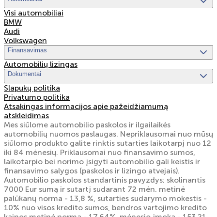
Visi automobiliai
BMW
Audi
Volkswagen
Finansavimas
Automobilių lizingas
Dokumentai
Slapukų politika
Privatumo politika
Atsakingas informacijos apie pažeidžiamumą
atskleidimas
Mes siūlome automobilio paskolos ir ilgailaikės
automobilių nuomos paslaugas. Nepriklausomai nuo mūsų
siūlomo produkto galite rinktis sutarties laikotarpį nuo 12
iki 84 mėnesių. Priklausomai nuo finansavimo sumos,
laikotarpio bei norimo įsigyti automobilio gali keistis ir
finansavimo salygos (paskolos ir lizingo atvejais).
Automobilio paskolos standartinis pavyzdys: skolinantis
7000 Eur sumą ir sutartį sudarant 72 mėn. metinė
palūkanų norma - 13,8 %, sutarties sudarymo mokestis -
10% nuo visos kredito sumos, bendros vartojimo kredito
kainos metinė norma - 17,64%, mėnesio įmoka - 153,21