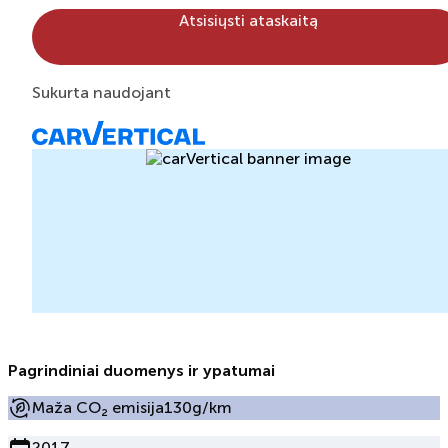
Atsisiųsti ataskaitą
Sukurta naudojant
Pagrindiniai duomenys ir ypatumai
Maža CO₂ emisija
130g/km
2017