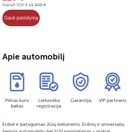
Kaina
9 500 €
11 500 €
Gauti pasiūlymą
Apie automobilį
Pilnas kuro
Lietuviška
Garantija
VIP partneris
bakas
registracija
Erdvė ir patogumas Jūsų kelionėms. Erdvių ir universalių
šeimos automobilių bei SUV pasirinkimas – puikiai