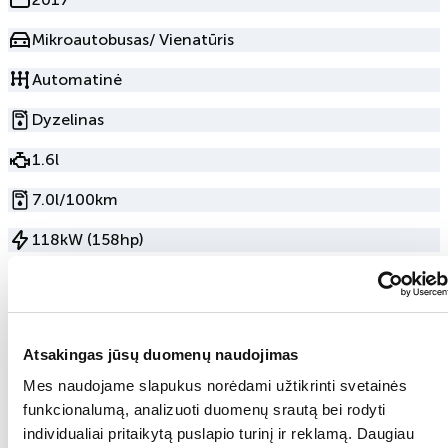
Mikroautobusas/ Vienatūris
Automatinė
Dyzelinas
1.6l
7.0l/100km
118kW (158hp)
245 090km
Priekiniai
Atsakingas jūsų duomenų naudojimas
Sėdynių skaičius
7
Mes naudojame slapukus norėdami užtikrinti svetainės
Durų skaičius
5
funkcionalumą, analizuoti duomenų srautą bei rodyti
individualiai pritaikytą puslapio turinį ir reklamą. Daugiau
Pilka