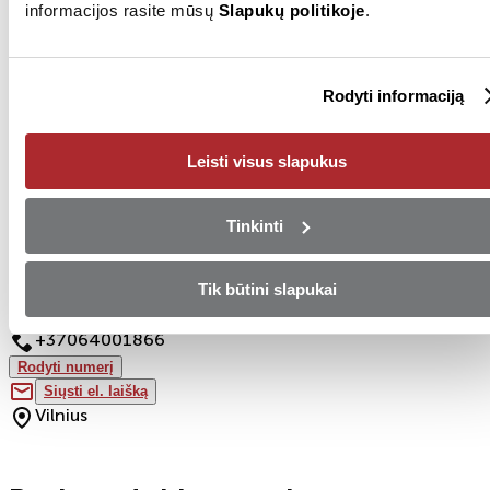
informacijos rasite mūsų
Slapukų politikoje
.
SDK kodas
HHFNPFAM
Valstybinis numeris
NEU978
Rodyti informaciją
Techninė apžiūra iki
2026-08
Leisti visus slapukus
Rodyti visus (42)
Tinkinti
Pardavėjas
Tik būtini slapukai
+37064001866
Rodyti numerį
Siųsti el. laišką
Vilnius