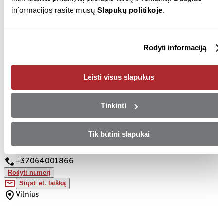
Pilka
informacijos rasite mūsų
Slapukų politikoje
.
SDK kodas
KNHNNEKT
Valstybinis numeris
MIG849
Rodyti informaciją
Techninė apžiūra iki
2025-03
Leisti visus slapukus
Rodyti visus (34)
Tinkinti
Pardavėjas
Tik būtini slapukai
+37064001866
Rodyti numerį
Siųsti el. laišką
Vilnius