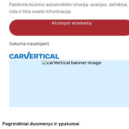
išsirinkti Nauja naudotų automobilių aikštelė Vilniuje. Virš
Patikrink būsimo automobilio istoriją: avarijos, defektai,
200 įvairių automobilių. Patogi paieška, draugiška
rida ir kita svarbi informacija.
komanda.
Atsisiųsti ataskaitą
Sukurta naudojant
Pagrindiniai duomenys ir ypatumai