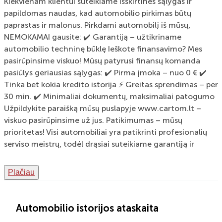
Kiekvienam klientui suteikiame išskirtines sąlygas ir
papildomas naudas, kad automobilio pirkimas būtų
paprastas ir malonus. Pirkdami automobilį iš mūsų,
NEMOKAMAI gausite: ✔️ Garantiją – užtikriname
automobilio techninę būklę Ieškote finansavimo? Mes
pasirūpinsime viskuo! Mūsų patyrusi finansų komanda
pasiūlys geriausias sąlygas: ✔️ Pirma įmoka – nuo 0 € ✔️
Tinka bet kokia kredito istorija ⚡ Greitas sprendimas – per
30 min. ✔️ Minimaliai dokumentų, maksimaliai patogumo
Užpildykite paraišką mūsų puslapyje www.cartom.lt –
viskuo pasirūpinsime už jus. Patikimumas – mūsų
prioritetas! Visi automobiliai yra patikrinti profesionalių
serviso meistrų, todėl drąsiai suteikiame garantiją ir
užtikriname kokybę, kuria galite pasitikėti. Kviečiame
apžiūrėti automobilį gyvai! • Vilnius, Gariūnų g. 49,
Plačiau
aikštelės Nr. 419–420 • Darbo laikas: • I–V: 08:00–18:00 •
VI: 08:00–15:00 Apsilankykite – padėsime išsirinkti
automobilį, kuris atitiks jūsų poreikius ir lūkesčius! ✨
Automobilio istorijos ataskaita
CarTom – Naudotų automobilių aikštelė | Paprasta