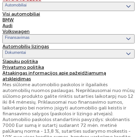
Automobiliai
Visi automobiliai
BMW
Audi
Volkswagen
Finansavimas
Automobilių lizingas
Dokumentai
Slapukų politika
Privatumo politika
Atsakingas informacijos apie pažeidžiamumą
atskleidimas
Mes siūlome automobilio paskolos ir ilgailaikės
automobilių nuomos paslaugas. Nepriklausomai nuo mūsų
siūlomo produkto galite rinktis sutarties laikotarpį nuo 12
iki 84 mėnesių. Priklausomai nuo finansavimo sumos,
laikotarpio bei norimo įsigyti automobilio gali keistis ir
finansavimo salygos (paskolos ir lizingo atvejais).
Automobilio paskolos standartinis pavyzdys: skolinantis
7000 Eur sumą ir sutartį sudarant 72 mėn. metinė
palūkanų norma - 13,8 %, sutarties sudarymo mokestis -
10% nuo visos kredito sumos, bendros vartojimo kredito