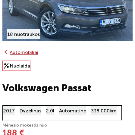
18 nuotraukos
Automobiliai
Nuolaida
Volkswagen Passat
2017
Dyzelinas
2.0l
Automatinė
338 000km
Mėnesio mokestis nuo
188 €