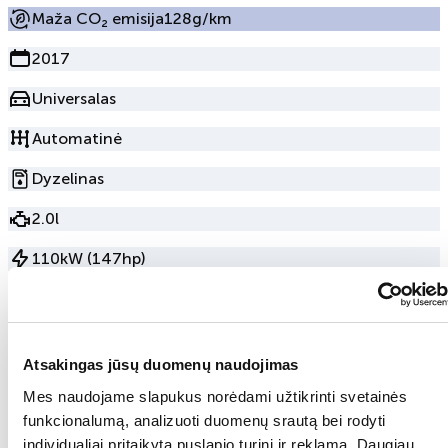
Maža CO₂ emisija
128g/km
2017
Universalas
Automatinė
Dyzelinas
2.0l
110kW (147hp)
338 000km
Priekiniai
Atsakingas jūsų duomenų naudojimas
Sėdynių skaičius
5
Mes naudojame slapukus norėdami užtikrinti svetainės
Durų skaičius
5
funkcionalumą, analizuoti duomenų srautą bei rodyti
individualiai pritaikytą puslapio turinį ir reklamą. Daugiau