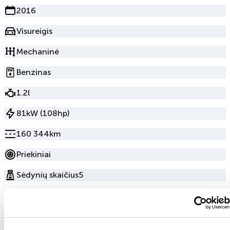
2016
Visureigis
Mechaninė
Benzinas
1.2l
81kW (108hp)
160 344km
Priekiniai
Sėdynių skaičius
5
Durų skaičius
5
Žalia