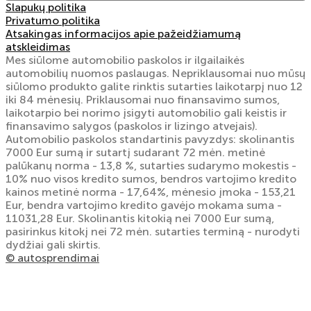
Slapukų politika
Privatumo politika
Atsakingas informacijos apie pažeidžiamumą
atskleidimas
Mes siūlome automobilio paskolos ir ilgailaikės
automobilių nuomos paslaugas. Nepriklausomai nuo mūsų
siūlomo produkto galite rinktis sutarties laikotarpį nuo 12
iki 84 mėnesių. Priklausomai nuo finansavimo sumos,
laikotarpio bei norimo įsigyti automobilio gali keistis ir
finansavimo salygos (paskolos ir lizingo atvejais).
Automobilio paskolos standartinis pavyzdys: skolinantis
7000 Eur sumą ir sutartį sudarant 72 mėn. metinė
palūkanų norma - 13,8 %, sutarties sudarymo mokestis -
10% nuo visos kredito sumos, bendros vartojimo kredito
kainos metinė norma - 17,64%, mėnesio įmoka - 153,21
Eur, bendra vartojimo kredito gavėjo mokama suma -
11031,28 Eur. Skolinantis kitokią nei 7000 Eur sumą,
pasirinkus kitokį nei 72 mėn. sutarties terminą - nurodyti
dydžiai gali skirtis.
© autosprendimai