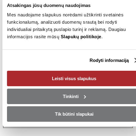
Valstybinis numeris
OP3319
Atsakingas jūsų duomenų naudojimas
Mes naudojame slapukus norėdami užtikrinti svetainės
funkcionalumą, analizuoti duomenų srautą bei rodyti
Pardavėjas
individualiai pritaikytą puslapio turinį ir reklamą. Daugiau
informacijos rasite mūsų
Slapukų politikoje
.
+37052030012
Rodyti numerį
Siųsti el. laišką
Rodyti informaciją
Vilnius
Leisti visus slapukus
Pasinaudokite ypatingu
pasiūlymu!
Tinkinti
Arba įsigykite automobilį mokėdami pilną sumą iš karto!
Tik būtini slapukai