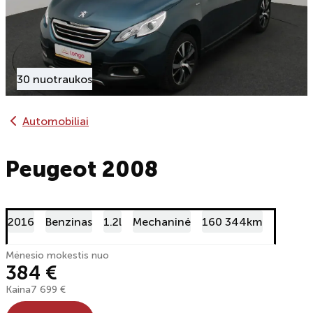
30 nuotraukos
Automobiliai
Peugeot 2008
2016
Benzinas
1.2l
Mechaninė
160 344km
Mėnesio mokestis nuo
384 €
Kaina
7 699 €