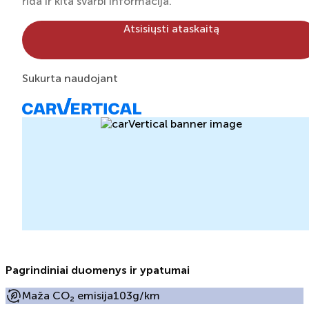
rida ir kita svarbi informacija.
Atsisiųsti ataskaitą
Sukurta naudojant
Pagrindiniai duomenys ir ypatumai
Maža CO₂ emisija
103g/km