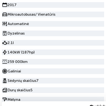
2017
Mikroautobusas/ Vienatūris
Automatinė
Dyzelinas
2.1l
140kW (187hp)
259 000km
Galiniai
Sėdynių skaičius
7
Durų skaičius
5
Mėlyna