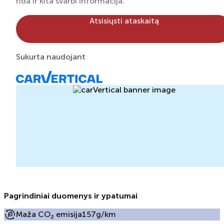
rida ir kita svarbi informacija.
Atsisiųsti ataskaitą
Sukurta naudojant
Pagrindiniai duomenys ir ypatumai
Maža CO₂ emisija
157g/km