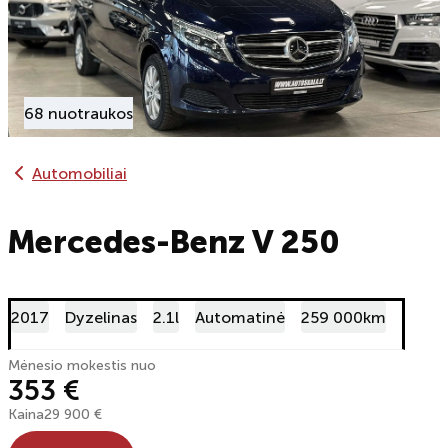
68 nuotraukos
Automobiliai
Mercedes-Benz V 250
2017
Dyzelinas
2.1l
Automatinė
259 000km
Mėnesio mokestis nuo
353 €
Kaina
29 900 €