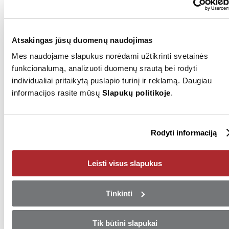
SDK kodas
MCFEPTRR
Techninė apžiūra iki
2027-12
Atsakingas jūsų duomenų naudojimas
Rodyti visus (49)
Mes naudojame slapukus norėdami užtikrinti svetainės
funkcionalumą, analizuoti duomenų srautą bei rodyti
individualiai pritaikytą puslapio turinį ir reklamą. Daugiau
informacijos rasite mūsų
Slapukų politikoje
.
Pardavėjas
+37065401121
Rodyti informaciją
Rodyti numerį
Siųsti el. laišką
Klaipėda
Leisti visus slapukus
Tinkinti
Pasinaudokite ypatingu
pasiūlymu!
Tik būtini slapukai