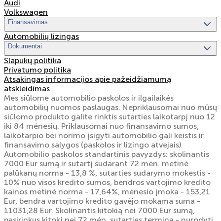
Audi
Volkswagen
Finansavimas
Automobilių lizingas
Dokumentai
Slapukų politika
Privatumo politika
Atsakingas informacijos apie pažeidžiamumą
atskleidimas
Mes siūlome automobilio paskolos ir ilgailaikės
automobilių nuomos paslaugas. Nepriklausomai nuo mūsų
siūlomo produkto galite rinktis sutarties laikotarpį nuo 12
iki 84 mėnesių. Priklausomai nuo finansavimo sumos,
laikotarpio bei norimo įsigyti automobilio gali keistis ir
finansavimo salygos (paskolos ir lizingo atvejais).
Automobilio paskolos standartinis pavyzdys: skolinantis
7000 Eur sumą ir sutartį sudarant 72 mėn. metinė
palūkanų norma - 13,8 %, sutarties sudarymo mokestis -
10% nuo visos kredito sumos, bendros vartojimo kredito
kainos metinė norma - 17,64%, mėnesio įmoka - 153,21
Eur, bendra vartojimo kredito gavėjo mokama suma -
11031,28 Eur. Skolinantis kitokią nei 7000 Eur sumą,
pasirinkus kitokį nei 72 mėn. sutarties terminą - nurodyti