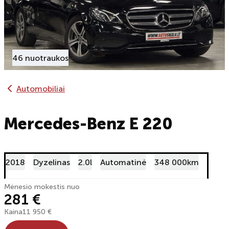
46 nuotraukos
Automobiliai
Mercedes-Benz E 220
2018
Dyzelinas
2.0l
Automatinė
348 000km
Mėnesio mokestis nuo
281 €
Kaina
11 950 €