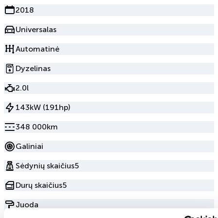
2018
Universalas
Automatinė
Dyzelinas
2.0l
143kW (191hp)
348 000km
Galiniai
Sėdynių skaičius
5
Durų skaičius
5
Juoda