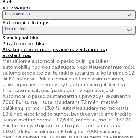
Audi
Volkswagen
Finansavimas
Automobilių lizingas
Dokumentai
Slapukų politika
Privatumo politika
Atsakingas informacijos apie pažeidžiamumą
atskleidimas
Mes siūlome automobilio paskolos ir ilgailaikės
automobilių nuomos paslaugas. Nepriklausomai nuo mūsų
siūlomo produkto galite rinktis sutarties laikotarpį nuo 12
iki 84 mėnesių. Priklausomai nuo finansavimo sumos,
laikotarpio bei norimo įsigyti automobilio gali keistis ir
finansavimo salygos (paskolos ir lizingo atvejais).
Automobilio paskolos standartinis pavyzdys: skolinantis
7000 Eur sumą ir sutartį sudarant 72 mėn. metinė
palūkanų norma - 13,8 %, sutarties sudarymo mokestis -
10% nuo visos kredito sumos, bendros vartojimo kredito
kainos metinė norma - 17,64%, mėnesio įmoka - 153,21
Eur, bendra vartojimo kredito gavėjo mokama suma -
11031,28 Eur. Skolinantis kitokią nei 7000 Eur sumą,
pasirinkus kitokį nei 72 mėn. sutarties terminą - nurodyti