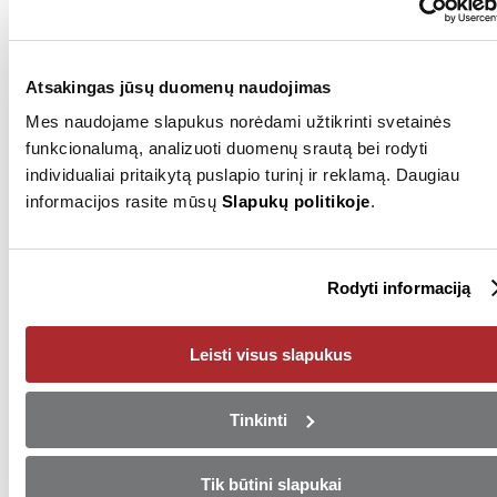
SDK kodas
FMHRKFEN
Techninė apžiūra iki
2028-03
Atsakingas jūsų duomenų naudojimas
Rodyti visus (43)
Mes naudojame slapukus norėdami užtikrinti svetainės
funkcionalumą, analizuoti duomenų srautą bei rodyti
individualiai pritaikytą puslapio turinį ir reklamą. Daugiau
informacijos rasite mūsų
Slapukų politikoje
.
Pardavėjas
+37065401121
Rodyti informaciją
Rodyti numerį
Siųsti el. laišką
Klaipėda
Leisti visus slapukus
Tinkinti
Pasinaudokite ypatingu
pasiūlymu!
Tik būtini slapukai