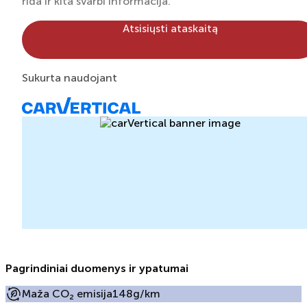
rida ir kita svarbi informacija.
Atsisiųsti ataskaitą
Sukurta naudojant
Pagrindiniai duomenys ir ypatumai
Maža CO₂ emisija
148g/km