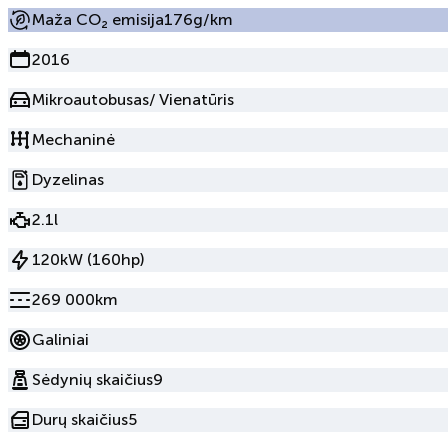
Maža CO₂ emisija
176g/km
2016
Mikroautobusas/ Vienatūris
Mechaninė
Dyzelinas
2.1l
120kW (160hp)
269 000km
Galiniai
Sėdynių skaičius
9
Durų skaičius
5