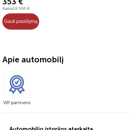
353 €
Kaina
18 500 €
Gauti pasiūlymą
Apie automobilį
VIP partneris
Automobilio istorijos ataskaita