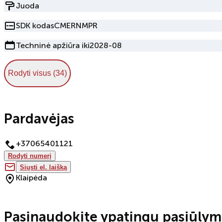
Juoda
SDK kodas
CMERNMPR
Techninė apžiūra iki
2028-08
Rodyti visus (34)
Pardavėjas
+37065401121
Rodyti numerį
Siųsti el. laišką
Klaipėda
Pasinaudokite ypatingu pasiūlym