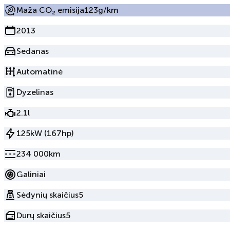
Maža CO₂ emisija
123g/km
2013
Sedanas
Automatinė
Dyzelinas
2.1l
125kW (167hp)
234 000km
Galiniai
Sėdynių skaičius
5
Durų skaičius
5