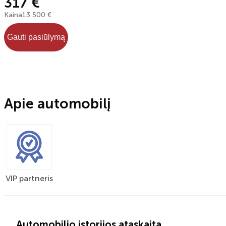
317 €
Kaina
13 500 €
Gauti pasiūlymą
Apie automobilį
VIP partneris
Automobilio istorijos ataskaita