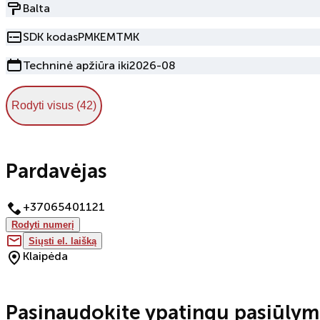
Balta
SDK kodas
PMKEMTMK
Techninė apžiūra iki
2026-08
Rodyti visus (42)
Pardavėjas
+37065401121
Rodyti numerį
Siųsti el. laišką
Klaipėda
Pasinaudokite ypatingu pasiūlym