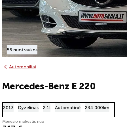
56 nuotraukos
Automobiliai
Mercedes-Benz E 220
2013
Dyzelinas
2.1l
Automatinė
234 000km
Mėnesio mokestis nuo