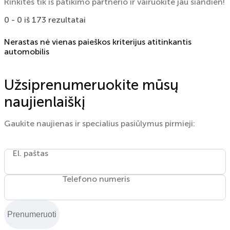
Rinkitės tik iš patikimo partnerio ir vairuokite jau šiandien!
0 - 0 iš 173 rezultatai
Nerastas nė vienas paieškos kriterijus atitinkantis
automobilis
Užsiprenumeruokite mūsų
naujienlaiškį
Gaukite naujienas ir specialius pasiūlymus pirmieji:
El. paštas
Telefono numeris
Prenumeruoti