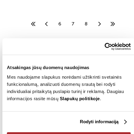
6
7
8
Kodėl rinktis automobilį iš
autosprendimai.lt?
Atsakingas jūsų duomenų naudojimas
Mes naudojame slapukus norėdami užtikrinti svetainės
Ženkite į prabangos ir našumo pasaulį su BMW iš patikimų
funkcionalumą, analizuoti duomenų srautą bei rodyti
pardavėjų.
individualiai pritaikytą puslapio turinį ir reklamą. Daugiau
informacijos rasite mūsų
Slapukų politikoje
.
Tiems, kurie vertina vokišką kokybę, mūsų partneriai
Vilniuje, Kaune, Klaipėdoje, Panevėžyje ir kituose Lietuvos
miestuose siūlo aukščiausios klasės BMW modelių
pasirinkimą. Nesvarbu, ar jus traukia sportiškas kupė
Rodyti informaciją
valdymas, elegantiško sedano grakštumas, ar galingas
BMW SUV - rasite daugybę pasirinkimų, kurie atitiks jūsų