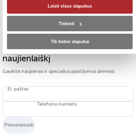
stilių ir vairavimo pageidavimus.
Leisti visus slapukus
Mes siūlome sklandų pirkimo procesą su aiškiomis
sąlygomis ir be paslėptų mokesčių, todėl BMW
Tinkinti
įsigijimas bus toks pat sklandus, kaip ir pats vairavimas.
Tik būtini slapukai
Užsiprenumeruokite mūsų
naujienlaiškį
Gaukite naujienas ir specialius pasiūlymus pirmieji:
El. paštas
Telefono numeris
Prenumeruoti