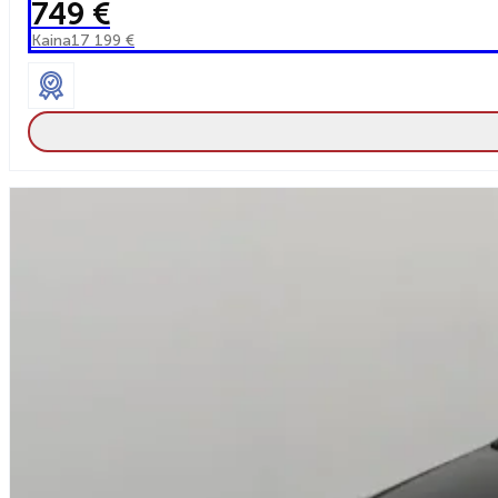
749 €
Kaina
17 199 €