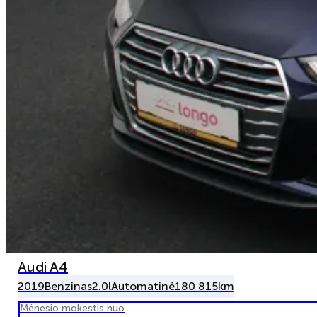
Audi A4
2019
Benzinas
2.0l
Automatinė
180 815km
Mėnesio mokestis nuo