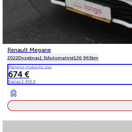
Renault Megane
2022
Dyzelinas
1.5l
Automatinė
126 965km
Mėnesio mokestis nuo
674 €
Kaina
13 499 €