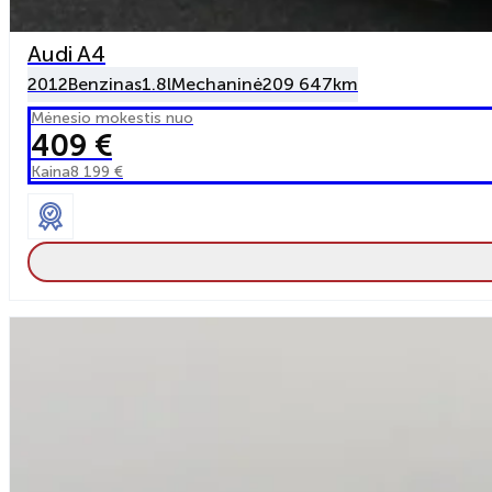
Audi A4
2012
Benzinas
1.8l
Mechaninė
209 647km
Mėnesio mokestis nuo
409 €
Kaina
8 199 €