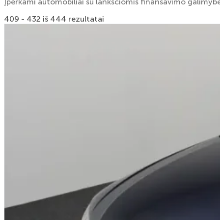
Įperkami automobiliai su lanksčiomis finansavimo galimyb
409 - 432 iš 444 rezultatai