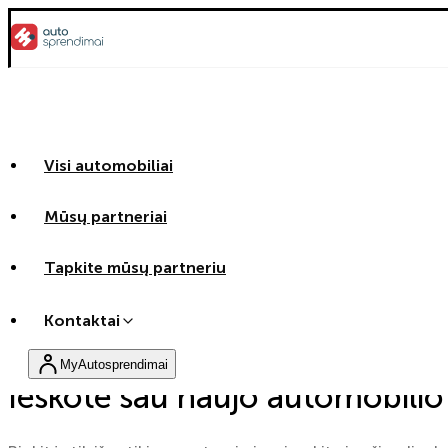
Visi automobiliai
Mūsų partneriai
Tapkite mūsų partneriu
Kontaktai
MyAutosprendimai
Ieškote sau naujo automobilio