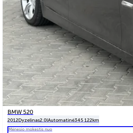
BMW 520
2012
Dyzelinas
2.0l
Automatinė
345 122km
Mėnesio mokestis nuo