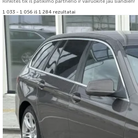
Rinkitės tik iš patikimo partnerio ir vairuokite jau šiandien!
1 033 - 1 056 iš 1 284 rezultatai