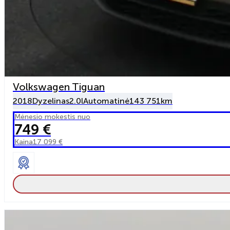
Volkswagen Tiguan
2018
Dyzelinas
2.0l
Automatinė
143 751km
Mėnesio mokestis nuo
749 €
Kaina
17 099 €