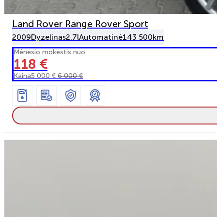
Land Rover Range Rover Sport
2009
Dyzelinas
2.7l
Automatinė
143 500km
Mėnesio mokestis nuo
118 €
Kaina
5 000 €
6 000 €